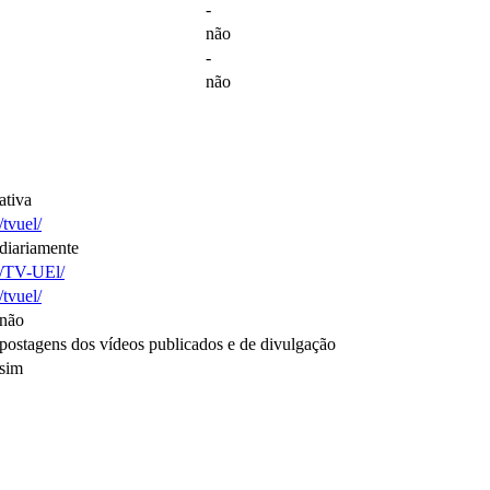
-
não
-
não
ativa
/tvuel/
diariamente
/TV-UEl/
/tvuel/
não
postagens dos vídeos publicados e de divulgação
sim