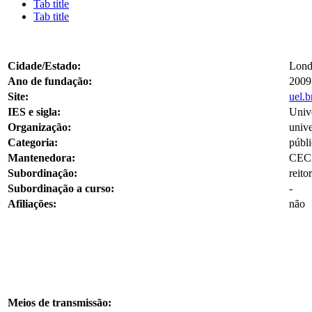
Tab title
Tab title
Cidade/Estado:
Lond
Ano de fundação:
2009
Site:
uel.b
IES e sigla:
Univ
Organização:
univ
Categoria:
públi
Mantenedora:
CECA
Subordinação:
reitor
Subordinação a curso:
-
Afiliações:
não
Meios de transmissão: