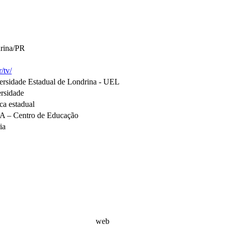
rina/PR
r/tv/
ersidade Estadual de Londrina - UEL
ersidade
ca estadual
 – Centro de Educação
ia
web