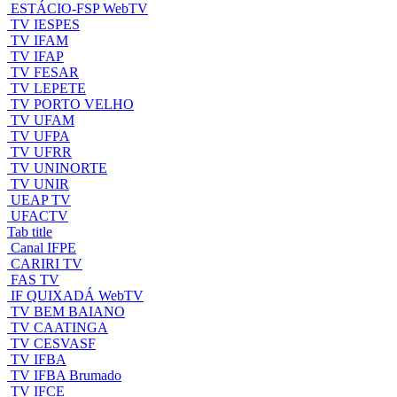
ESTÁCIO-FSP WebTV
TV IESPES
TV IFAM
TV IFAP
TV FESAR
TV LEPETE
TV PORTO VELHO
TV UFAM
TV UFPA
TV UFRR
TV UNINORTE
TV UNIR
UEAP TV
UFACTV
Tab title
Canal IFPE
CARIRI TV
FAS TV
IF QUIXADÁ WebTV
TV BEM BAIANO
TV CAATINGA
TV CESVASF
TV IFBA
TV IFBA Brumado
TV IFCE