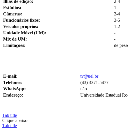
Ilhas de edição:
2-4
Estúdios:
1
Câmeras:
2-4
Funcionários fixos:
3-5
Veículos próprios:
1-2
Unidade Móvel (UM):
-
Mix de UM:
-
Limitações:
de pess
E-mail:
tv@uel.br
Telefones:
(43) 3371-5477
WhatsApp:
não
Endereço:
Universidade Estadual R
Tab title
Clique abaixo
Tab title