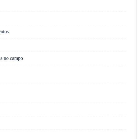
entos
da no campo