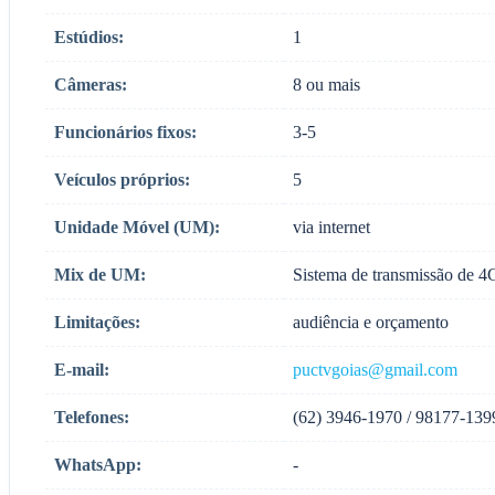
Estúdios:
1
Câmeras:
8 ou mais
Funcionários fixos:
3-5
Veículos próprios:
5
Unidade Móvel (UM):
via internet
Mix de UM:
Sistema de transmissão de 4
Limitações:
audiência e orçamento
E-mail:
puctvgoias@gmail.com
Telefones:
(62) 3946-1970 / 98177-139
WhatsApp:
-