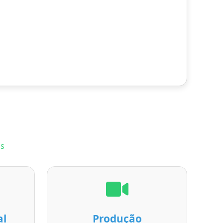
as
al
Produção