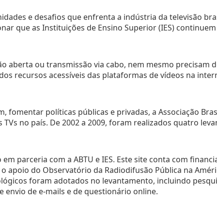
des e desafios que enfrenta a indústria da televisão brasi
ar que as Instituições de Ensino Superior (IES) continuem
ssão aberta ou transmissão via cabo, nem mesmo precisam d
dos recursos acessíveis das plataformas de vídeos na intern
im, fomentar políticas públicas e privadas, a Associação Bras
 TVs no país. De 2002 a 2009, foram realizados quatro lev
do em parceria com a ABTU e IES. Este site conta com finan
e o apoio do Observatório da Radiodifusão Pública na Amér
gicos foram adotados no levantamento, incluindo pesquisa
 e envio de e-mails e de questionário online.