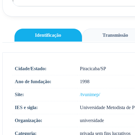
Identificação
Transmissão
Cidade/Estado:
Piracicaba/SP
Ano de fundação:
1998
Site:
/tvunimep/
IES e sigla:
Universidade Metodista de 
Organização:
universidade
Categoria:
privada sem fins lucrativos