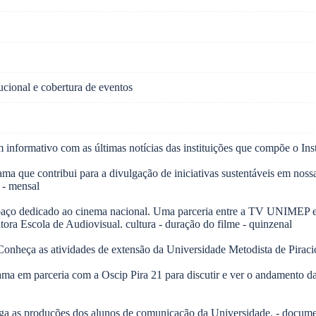
tucional e cobertura de eventos
formativo com as últimas notícias das instituições que compõe o Inst
ama que contribui para a divulgação de iniciativas sustentáveis em no
 - mensal
ço dedicado ao cinema nacional. Uma parceria entre a TV UNIMEP e 
ra Escola de Audiovisual. cultura - duração do filme - quinzenal
eça as atividades de extensão da Universidade Metodista de Piracicaba
a em parceria com a Oscip Pira 21 para discutir e ver o andamento das
ga as produções dos alunos de comunicação da Universidade. - documen