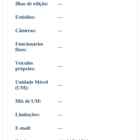
Ilhas de edição:
—
Estúdios:
—
Câmeras:
—
Funcionários
—
fixos:
Veículos
—
próprios:
Unidade Móvel
—
(UM):
Mix de UM:
—
Limitações:
—
E-mail:
—