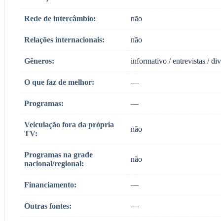
Rede de intercâmbio:
não
Relações internacionais:
não
Gêneros:
informativo / entrevistas / div
O que faz de melhor:
—
Programas:
—
Veiculação fora da própria
não
TV:
Programas na grade
não
nacional/regional:
Financiamento:
—
Outras fontes:
—