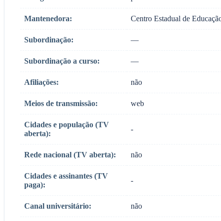
Mantenedora:
Centro Estadual de Educaçã
Subordinação:
—
Subordinação a curso:
—
Afiliações:
não
Meios de transmissão:
web
Cidades e população (TV
-
aberta):
Rede nacional (TV aberta):
não
Cidades e assinantes (TV
-
paga):
Canal universitário:
não