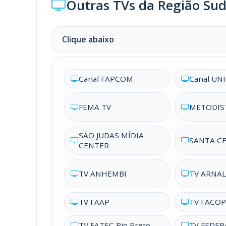
Outras TVs da Região Sud
Clique abaixo
Canal FAPCOM
Canal UN
FEMA TV
METODIS
SÃO JUDAS MÍDIA
SANTA CE
CENTER
TV ANHEMBI
TV ARNA
TV FAAP
TV FACOP
TV FATEC Rio Preto
TV FEDER