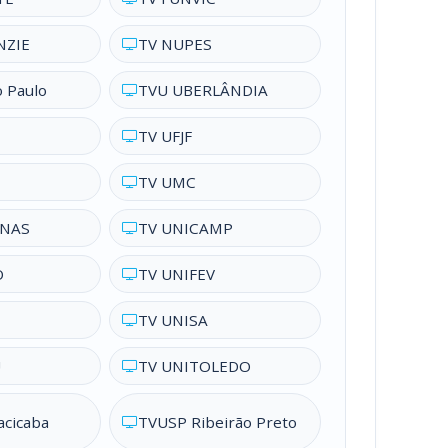
NZIE
TV NUPES
 Paulo
TVU UBERLÂNDIA
TV UFJF
TV UMC
ENAS
TV UNICAMP
O
TV UNIFEV
TV UNISA
U
TV UNITOLEDO
acicaba
TVUSP Ribeirão Preto