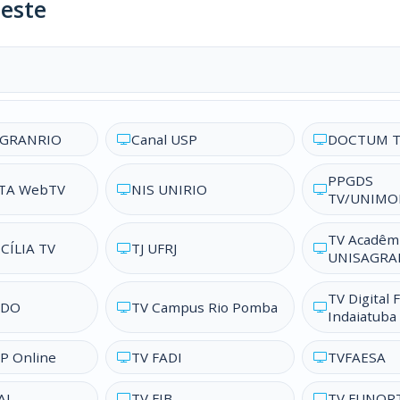
este
IGRANRIO
Canal USP
DOCTUM T
PPGDS
TA WebTV
NIS UNIRIO
TV/UNIMO
TV Acadêm
CÍLIA TV
TJ UFRJ
UNISAGRA
TV Digital
LDO
TV Campus Rio Pomba
Indaiatuba
P Online
TV FADI
TVFAESA
AL
TV FIB
TV FUNOR