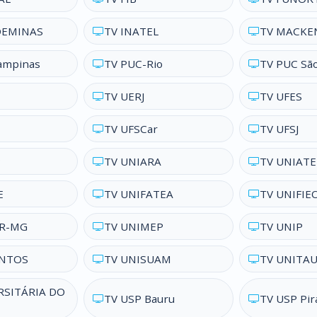
DEMINAS
TV INATEL
TV MACKE
ampinas
TV PUC-Rio
TV PUC São
TV UERJ
TV UFES
TV UFSCar
TV UFSJ
P
TV UNIARA
TV UNIAT
E
TV UNIFATEA
TV UNIFIE
OR-MG
TV UNIMEP
TV UNIP
ANTOS
TV UNISUAM
TV UNITA
RSITÁRIA DO
TV USP Bauru
TV USP Pir