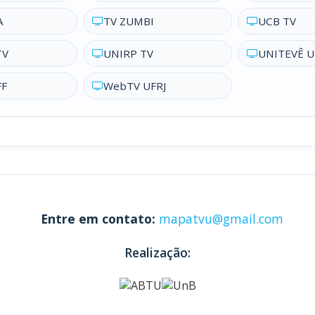
A
TV ZUMBI
UCB TV
TV
UNIRP TV
UNITEVÊ U
FF
WebTV UFRJ
Entre em contato:
mapatvu@gmail.com
Realização: