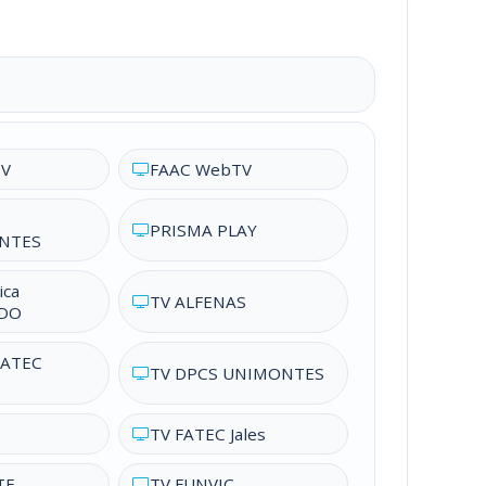
V
FAAC WebTV
PRISMA PLAY
NTES
ica
TV ALFENAS
DO
 FATEC
TV DPCS UNIMONTES
TV FATEC Jales
TE
TV FUNVIC