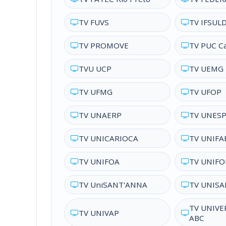
TV FUVS
TV IFSUL
TV PROMOVE
TV PUC C
TVU UCP
TV UEMG
TV UFMG
TV UFOP
TV UNAERP
TV UNES
TV UNICARIOCA
TV UNIFA
TV UNIFOA
TV UNIF
TV UniSANT'ANNA
TV UNIS
TV UNIVE
TV UNIVAP
ABC