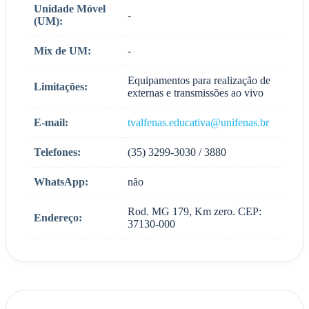
Unidade Móvel
-
(UM):
Mix de UM:
-
Equipamentos para realização de
Limitações:
externas e transmissões ao vivo
E-mail:
tvalfenas.educativa@unifenas.br
Telefones:
(35) 3299-3030 / 3880
WhatsApp:
não
Rod. MG 179, Km zero. CEP:
Endereço:
37130-000