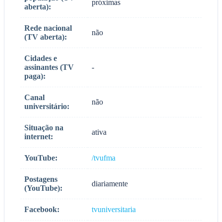
próximas
aberta):
Rede nacional
não
(TV aberta):
Cidades e
assinantes (TV
-
paga):
Canal
não
universitário:
Situação na
ativa
internet:
YouTube:
/tvufma
Postagens
diariamente
(YouTube):
Facebook:
tvuniversitaria