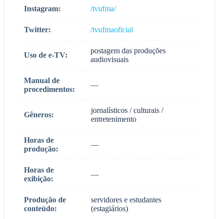
Instagram:
/tvufma/
Twitter:
/tvufmaoficial
postagem das produções
Uso de e-TV:
audiovisuais
Manual de
—
procedimentos:
jornalísticos / culturais /
Gêneros:
entretenimento
Horas de
—
produção:
Horas de
—
exibição:
Produção de
servidores e estudantes
conteúdo:
(estagiários)