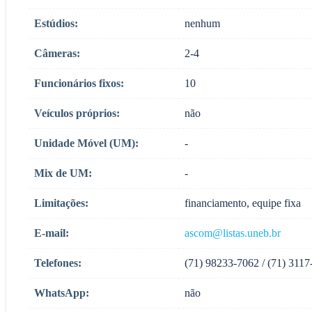
Estúdios:
nenhum
Câmeras:
2-4
Funcionários fixos:
10
Veículos próprios:
não
Unidade Móvel (UM):
-
Mix de UM:
-
Limitações:
financiamento, equipe fixa
E-mail:
ascom@listas.uneb.br
Telefones:
(71) 98233-7062 / (71) 311
WhatsApp:
não