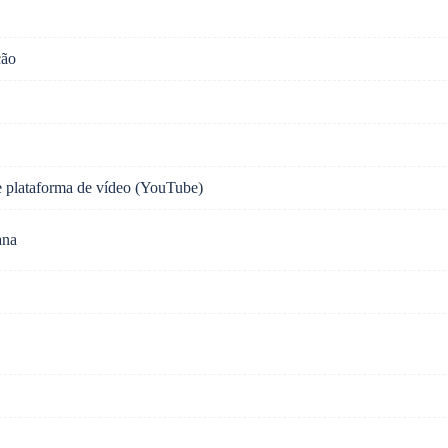
ção
t e plataforma de vídeo (YouTube)
ana