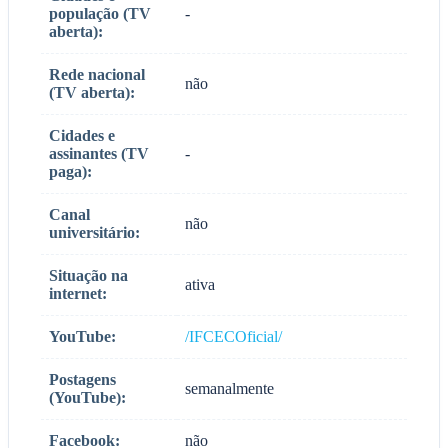
população (TV
-
aberta):
Rede nacional
não
(TV aberta):
Cidades e
assinantes (TV
-
paga):
Canal
não
universitário:
Situação na
ativa
internet:
YouTube:
/IFCECOficial/
Postagens
semanalmente
(YouTube):
Facebook:
não