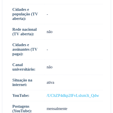
Cidades e
população (TV
-
aberta):
Rede nacional
não
(TV aberta):
Cidades e
assinantes (TV
-
paga):
Canal
não
universitário:
Situação na
ativa
internet:
YouTube:
/UChZP4dkp2IFvLslxm3i_Qdw
Postagens
mensalmente
(YouTube):