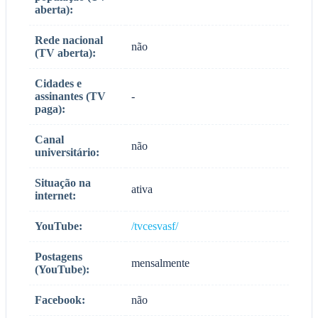
aberta):
Rede nacional
não
(TV aberta):
Cidades e
assinantes (TV
-
paga):
Canal
não
universitário:
Situação na
ativa
internet:
YouTube:
/tvcesvasf/
Postagens
mensalmente
(YouTube):
Facebook:
não